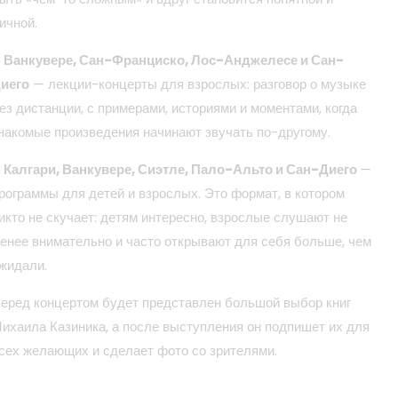
ичной.
 Ванкувере, Сан-Франциско, Лос-Анджелесе и Сан-
иего
— лекции-концерты для взрослых: разговор о музыке
ез дистанции, с примерами, историями и моментами, когда
накомые произведения начинают звучать по-другому.
 Калгари, Ванкувере, Сиэтле, Пало-Альто и Сан-Диего
—
рограммы для детей и взрослых. Это формат, в котором
икто не скучает: детям интересно, взрослые слушают не
енее внимательно и часто открывают для себя больше, чем
жидали.
еред концертом будет представлен большой выбор книг
ихаила Казиника, а после выступления он подпишет их для
сех желающих и сделает фото со зрителями.