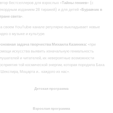
втор бестселлеров для взрослых «
Тайны гениев
» (с
екордным изданием 28 тиражей) и для детей «
Буравчик в
тране света
».
а своем YouTube канале регулярно выкладывает новые
идео о музыке и культуре.
сновная задача творчества Михаила Казиника:
«при
омощи искусства выявить изначальную гениальность
лушателей и читателей, их невероятные возможности
осприятия той космической энергии, которая породила Баха
 Шекспира, Моцарта и… каждого из нас».
Детская программа
Взрослая программа