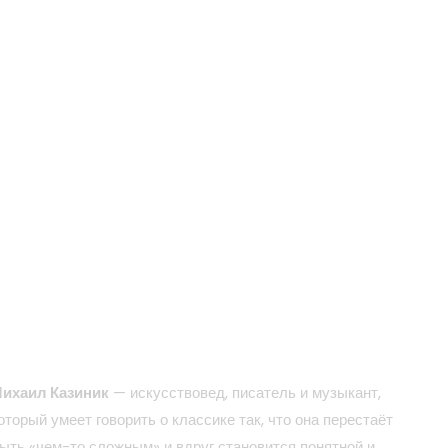
ихаил Казиник
— искусствовед, писатель и музыкант,
оторый умеет говорить о классике так, что она перестаёт
ыть «чем-то сложным» и вдруг становится понятной и