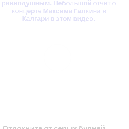
равнодушным.
Небольшой отчет о
концерте
Максима Галкина в
Калгари в этом видео.
PLAY
Отдохните от серых будней