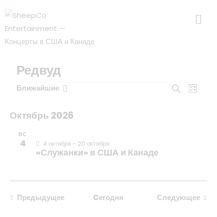
Редвуд
Поиск
Меро
Ближайшие
Поиск
Список
прос
и
В
нави
просмотр
ы
Октябрь 2026
Меропри
б
ВС
навигаци
р
4
4 октября
-
20 октября
а
«Служанки» в США и Канаде
т
ь
д
Предыдущее
Cегодня
Следующее
а
Мероприятия
Мероприя
т