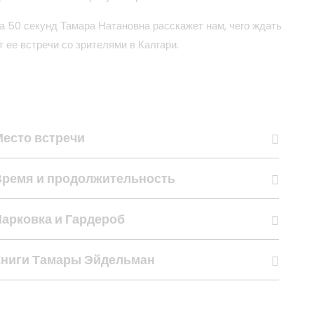
а 50 секунд Тамара Натановна расскажет нам, чего ждать
т ее встречи со зрителями в Калгари.
Место встречи
Время и продолжительность
арковка и Гардероб
Книги Тамары Эйдельман