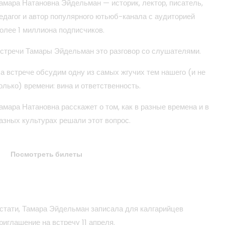
амара Натановна Эйдельман — историк, лектор, писатель,
едагог и автор популярного ютьюб-канала с аудиторией
олее 1 миллиона подписчиков.
стречи Тамары Эйдельман это разговор со слушателями.
а встрече обсудим одну из самых жгучих тем нашего (и не
олько) времени: вина и ответственность.
амара Натановна расскажет о том, как в разные времена и в
азных культурах решали этот вопрос.
Посмотреть билеты
стати, Тамара Эйдельман записала для калгарийцев
риглашение на встречу 11 апреля.