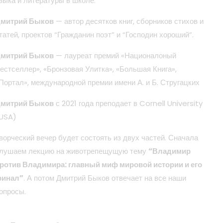
зыка и литературы в школе.
митрий Быков
— автор десятков книг, сборников стихов и
татей, проектов “Гражданин поэт” и “Господин хороший”.
митрий Быков
— лауреат премий «Националоный
естселлер», «Бронзовая Улитка», «Большая Книга»,
Портал», международной премии имени А. и Б. Стругацких
митрий Быков
с 2021 года преподает в Cornell University
USA)
ворческий вечер будет состоять из двух частей. Сначала
лушаем лекцию на животрепещущую тему
“Владимир
ротив Владимира: главный миф мировой истории и его
инал”
. А потом Дмитрий Быков отвечает на все наши
опросы.