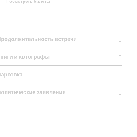
Посмотреть билеты
Продолжительность встречи
Книги и автографы
Парковка
Политические заявления