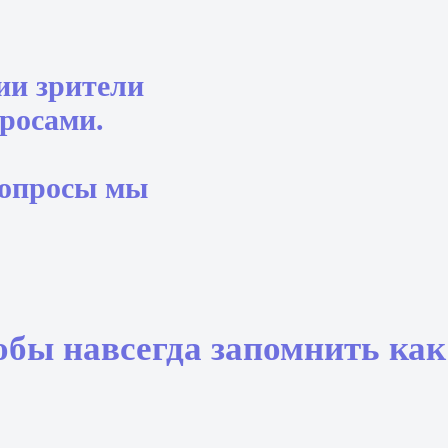
ии зрители
росами.
вопросы мы
обы навсегда запомнить как