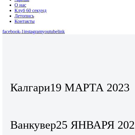
О нас
Клуб 60 секунд
Летопись
Контакты
facebook-1
instagram
youtube
link
Калгари
19 МАРТА 2023
Ванкувер
25 ЯНВАРЯ 202